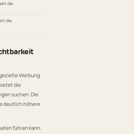
ekt die
rt die
chtbarkeit
 gezielte Werbung
ietet die
ungen suchen. Die
e deutlich höhere
aten führen kann.