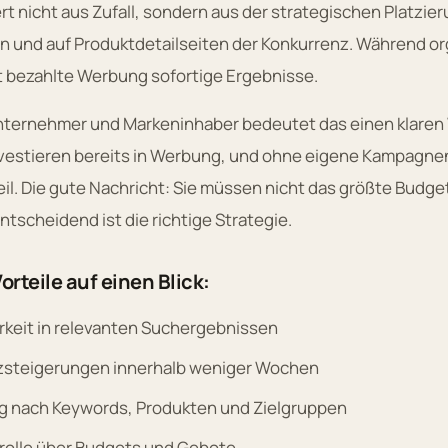
ert nicht aus Zufall, sondern aus der strategischen Platzier
 und auf Produktdetailseiten der Konkurrenz. Während o
rt bezahlte Werbung sofortige Ergebnisse.
nternehmer und Markeninhaber bedeutet das einen klaren
nvestieren bereits in Werbung, und ohne eigene Kampagnen
il. Die gute Nachricht: Sie müssen nicht das größte Budg
Entscheidend ist die richtige Strategie.
orteile auf einen Blick:
rkeit in relevanten Suchergebnissen
steigerungen innerhalb weniger Wochen
ng nach Keywords, Produkten und Zielgruppen
trolle über Budgets und Gebote