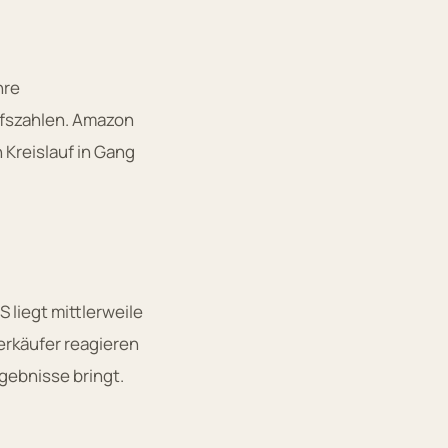
hre
ufszahlen. Amazon
 Kreislauf in Gang
 liegt mittlerweile
erkäufer reagieren
gebnisse bringt.