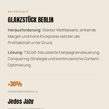
AKUPRESSUR
GLANZSTÜCK BERLIN
Herausforderung:
Starker Wettbewerb, sinkende
Margen und hohe Klickpreise setzten die
Profitabilität unter Druck.
Lösung:
TACoS-fokussierte Kampagnensteuerung,
Conquering-Strategie und kontinuierliche Content-
Optimierung.
+30%
Umsatzwachstum p. a.
Jedes Jahr
kontinuierliches Wachstum