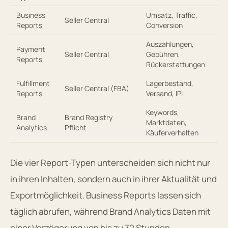
Business
Umsatz, Traffic,
Seller Central
Reports
Conversion
Auszahlungen,
Payment
Seller Central
Gebühren,
Reports
Rückerstattungen
Fulfillment
Lagerbestand,
Seller Central (FBA)
Reports
Versand, IPI
Keywords,
Brand
Brand Registry
Marktdaten,
Analytics
Pflicht
Käuferverhalten
Die vier Report-Typen unterscheiden sich nicht nur
in ihren Inhalten, sondern auch in ihrer Aktualität und
Exportmöglichkeit. Business Reports lassen sich
täglich abrufen, während Brand Analytics Daten mit
einer Verzögerung von bis zu 72 Stunden