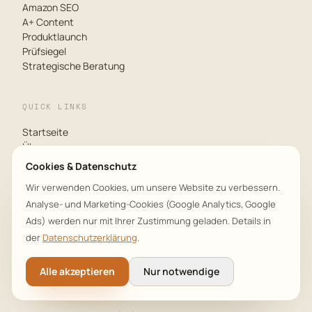
Amazon SEO
A+ Content
Produktlaunch
Prüfsiegel
Strategische Beratung
QUICK LINKS
Startseite
Über uns
Blog
Cookies & Datenschutz
Ratgeber
Wir verwenden Cookies, um unsere Website zu verbessern.
Partner
Analyse- und Marketing-Cookies (Google Analytics, Google
Referenzen
Ergebnisse
Ads) werden nur mit Ihrer Zustimmung geladen. Details in
Case Studies
der
Datenschutzerklärung
.
Kontakt
Alle akzeptieren
Nur notwendige
KONTAKT